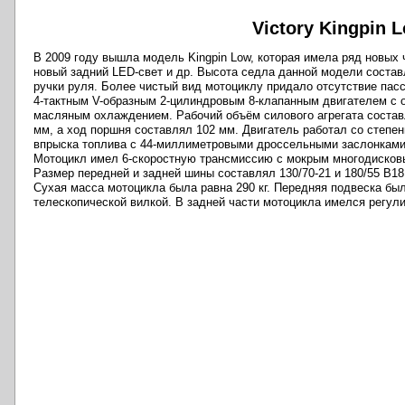
Victory Kingpin L
В 2009 году вышла модель Kingpin Low, которая имела ряд новых ч
новый задний LED-свет и др. Высота седла данной модели состав
ручки руля. Более чистый вид мотоциклу придало отсутствие пас
4-тактным V-образным 2-цилиндровым 8-клапанным двигателем с 
масляным охлаждением. Рабочий объём силового агрегата составл
мм, а ход поршня составлял 102 мм. Двигатель работал со степе
впрыска топлива с 44-миллиметровыми дроссельными заслонками
Мотоцикл имел 6-скоростную трансмиссию с мокрым многодисковы
Размер передней и задней шины составлял 130/70-21 и 180/55 B18
Сухая масса мотоцикла была равна 290 кг. Передняя подвеска бы
телескопической вилкой. В задней части мотоцикла имелся регул