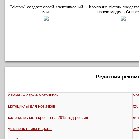
"Victory" создает своей электрический
Компания Victory предста
байк
новую модель Gunner
Редакция реком
самые быстрые мотоциклы
мо
мотоциклы для новичков
fz6
календарь мотокросса на 2015 год россия
де
установка линз в фары
wr2