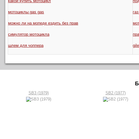
какой купить мотоцикл
по
мотоциклы gas gas
газ
можно ли на мопеде ездить без прав
мо
симулятор мотоцикла
пра
шлем для чоппера
gil
Б
SB3 (1979)
SB2 (1977)