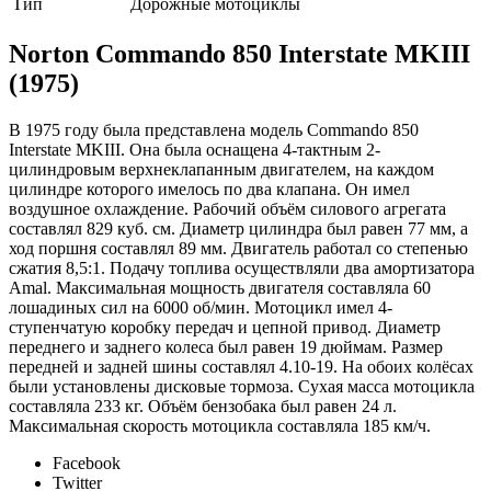
Тип
Дорожные мотоциклы
Norton Commando 850 Interstate MKIII
(1975)
В 1975 году была представлена модель Commando 850
Interstate MKIII. Она была оснащена 4-тактным 2-
цилиндровым верхнеклапанным двигателем, на каждом
цилиндре которого имелось по два клапана. Он имел
воздушное охлаждение. Рабочий объём силового агрегата
составлял 829 куб. см. Диаметр цилиндра был равен 77 мм, а
ход поршня составлял 89 мм. Двигатель работал со степенью
сжатия 8,5:1. Подачу топлива осуществляли два амортизатора
Amal. Максимальная мощность двигателя составляла 60
лошадиных сил на 6000 об/мин. Мотоцикл имел 4-
ступенчатую коробку передач и цепной привод. Диаметр
переднего и заднего колеса был равен 19 дюймам. Размер
передней и задней шины составлял 4.10-19. На обоих колёсах
были установлены дисковые тормоза. Сухая масса мотоцикла
составляла 233 кг. Объём бензобака был равен 24 л.
Максимальная скорость мотоцикла составляла 185 км/ч.
Facebook
Twitter