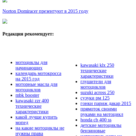
Norton Domiracer презентуют в 2015 году
Редакция рекомендует:
мотоциклы для
kawasaki klx 250
начинающих
технические
календарь мотокросса
характеристики
на 2015 год
глушители для
моторные масла для
мотоциклов
мотоциклов
suzuki across 250
mbk booster
сузуки рм 125
kawasaki zzr 400
гонки париж дакар 2015
технические
прямоток своими
характеристики
руками на мотоцикл
какой лучше купить
honda cb 400 ss
мопед
детские мотоциклы
на какие мотоциклы не
бензиновые
нужны права