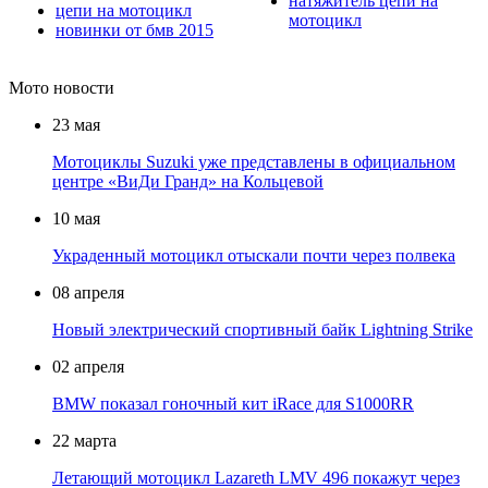
натяжитель цепи на
цепи на мотоцикл
мотоцикл
новинки от бмв 2015
Мото
новости
23 мая
Мотоциклы Suzuki уже представлены в официальном
центре «ВиДи Гранд» на Кольцевой
10 мая
Украденный мотоцикл отыскали почти через полвека
08 апреля
Новый электрический спортивный байк Lightning Strike
02 апреля
BMW показал гоночный кит iRace для S1000RR
22 марта
Летающий мотоцикл Lazareth LMV 496 покажут через